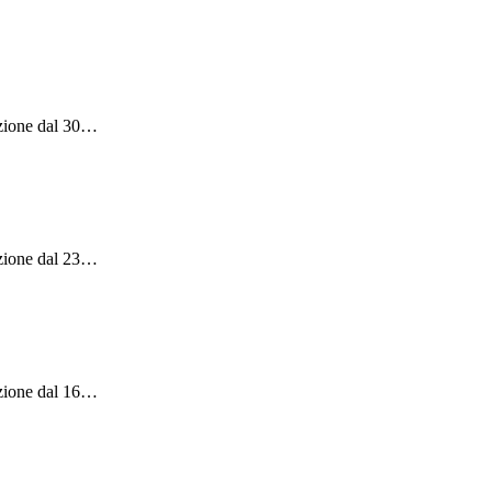
zione dal 30
…
zione dal 23
…
zione dal 16
…