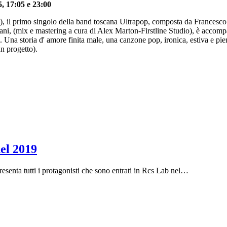
5, 17:05 e 23:00
), il primo singolo della band toscana Ultrapop, composta da Frances
aliani, (mix e mastering a cura di Alex Marton-Firstline Studio), è accom
a storia d' amore finita male, una canzone pop, ironica, estiva e piena
un progetto).
del 2019
nta tutti i protagonisti che sono entrati in Rcs Lab nel
…