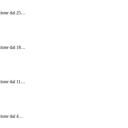
zione dal 25
…
zione dal 18
…
zione dal 11
…
zione dal 4
…