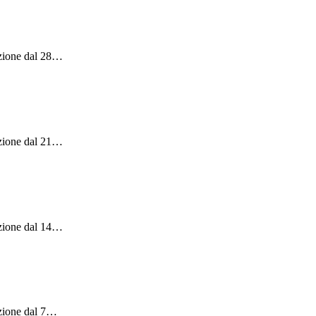
zione dal 28
…
zione dal 21
…
zione dal 14
…
zione dal 7
…