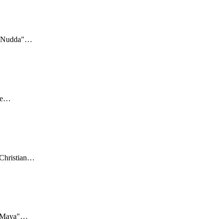
 "Nudda"
…
e
…
Christian
…
 "Maya"
…