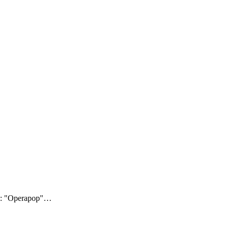
23: "Operapop"
…