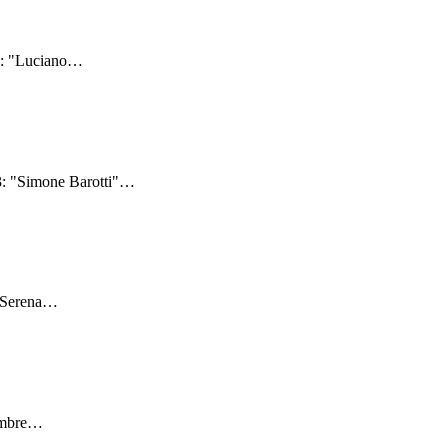
3: "Luciano
…
3: "Simone Barotti"
…
"Serena
…
embre
…