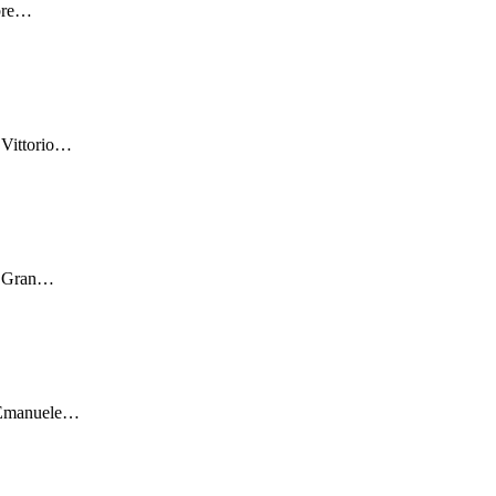
bre
…
Vittorio
…
 "Gran
…
"Emanuele
…