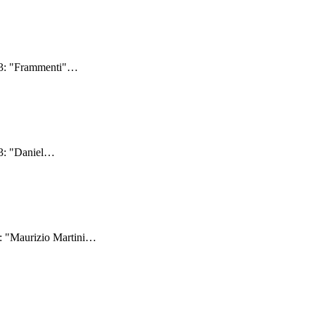
23: "Frammenti"
…
3: "Daniel
…
: "Maurizio Martini
…