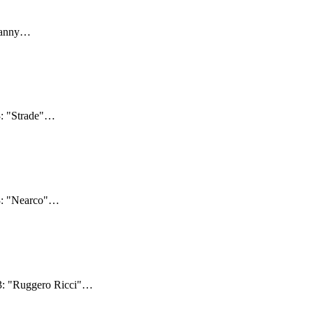
Danny
…
: "Strade"
…
3: "Nearco"
…
23: "Ruggero Ricci"
…