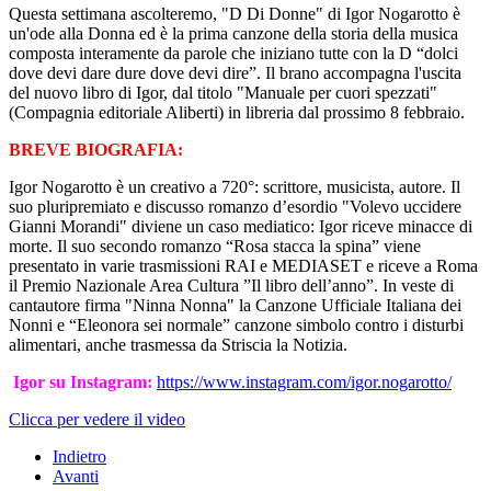
Questa settimana ascolteremo, "D Di Donne" di Igor Nogarotto è
un'ode alla Donna ed è la prima canzone della storia della musica
composta interamente da parole che iniziano tutte con la D “dolci
dove devi dare dure dove devi dire”. Il brano accompagna l'uscita
del nuovo libro di Igor, dal titolo "Manuale per cuori spezzati"
(Compagnia editoriale Aliberti) in libreria dal prossimo 8 febbraio.
BREVE BIOGRAFIA:
Igor Nogarotto è un creativo a 720°: scrittore, musicista, autore. Il
suo pluripremiato e discusso romanzo d’esordio "Volevo uccidere
Gianni Morandi" diviene un caso mediatico: Igor riceve minacce di
morte. Il suo secondo romanzo “Rosa stacca la spina” viene
presentato in varie trasmissioni RAI e MEDIASET e riceve a Roma
il Premio Nazionale Area Cultura ”Il libro dell’anno”. In veste di
cantautore firma "Ninna Nonna" la Canzone Ufficiale Italiana dei
Nonni e “Eleonora sei normale” canzone simbolo contro i disturbi
alimentari, anche trasmessa da Striscia la Notizia.
Igor su Instagram:
https://www.instagram.com/igor.nogarotto/
Clicca per vedere il video
Indietro
Avanti