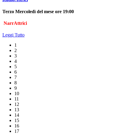
Terzo Mercoledì del mese ore 19:00
NarrAttrici
Leggi Tutto
1
2
3
4
5
6
7
8
9
10
11
12
13
14
15
16
17