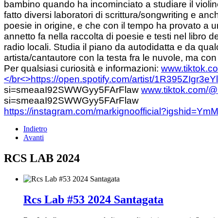
bambino quando ha incominciato a studiare il violin
fatto diversi laboratori di scrittura/songwriting e 
poesie in origine, e che con il tempo ha provato a 
annetto fa nella raccolta di poesie e testi nel libro 
radio locali. Studia il piano da autodidatta e da qu
artista/cantautore con la testa fra le nuvole, ma con
Per qualsiasi curiosità e informazioni:
www.tiktok.c
</br<>
https://open.spotify.com/artist/1R395ZIgr
si=smeaaI92SWWGyy5FArFlaw
www.tiktok.com/@m
si=smeaaI92SWWGyy5FArFlaw
https://instagram.com/markignoofficial?igshid
Indietro
Avanti
RCS LAB 2024
Rcs Lab #53 2024 Santagata