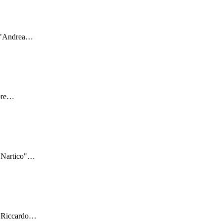
 "Andrea
…
bre
…
"Nartico"
…
 "Riccardo
…