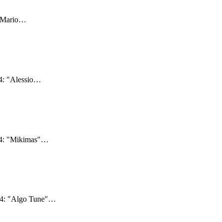
"Mario
…
4: "Alessio
…
24: "Mikimas"
…
24: "Algo Tune"
…