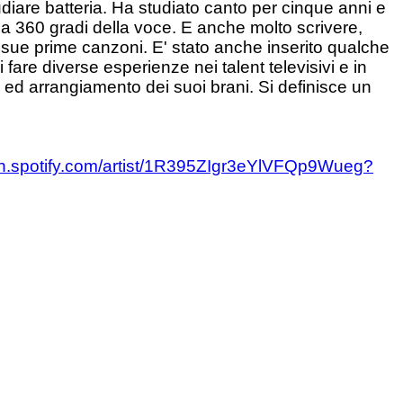
diare batteria. Ha studiato canto per cinque anni e
 a 360 gradi della voce. E anche molto scrivere,
 sue prime canzoni. E' stato anche inserito qualche
 fare diverse esperienze nei talent televisivi e in
e ed arrangiamento dei suoi brani. Si definisce un
en.spotify.com/artist/1R395ZIgr3eYlVFQp9Wueg?