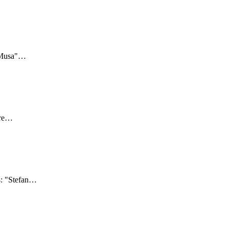
"Musa"
…
re
…
: "Stefan
…