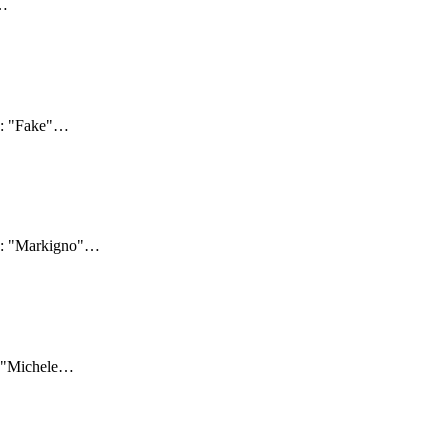
…
4: "Fake"
…
4: "Markigno"
…
: "Michele
…