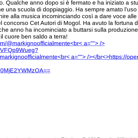
o. Qualche anno dopo si è fermato e ha iniziato a stu
anche una scuola di doppiaggio. Ha sempre amato l’uso
unire alla musica incominciando così a dare voce alle
del concorso Cet Autori di Mogol. Ha avuto la fortuna di
alche anno ha incominciato a buttarsi sulla produzion
 il cuore ben saldo a terra!
om/@markignoofficialmente<br< a=""> />
3eYlVFQp9Wueg?
arkignoofficialmente<br< a=""> /></br<>
https://op
=YmM0MjE2YWMzOA==