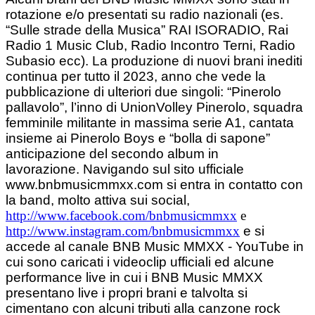
rotazione e/o presentati su radio nazionali (es.
“Sulle strade della Musica” RAI ISORADIO, Rai
Radio 1 Music Club, Radio Incontro Terni, Radio
Subasio ecc).
La produzione di nuovi brani inediti
continua per tutto il 2023, anno che vede la
pubblicazione di ulteriori due singoli: “Pinerolo
pallavolo”, l’inno di UnionVolley Pinerolo, squadra
femminile militante in massima serie A1, cantata
insieme ai Pinerolo Boys e “bolla di sapone”
anticipazione del secondo album in
lavorazione.
Navigando sul sito ufficiale
www.bnbmusicmmxx.com si entra in contatto con
la band, molto attiva sui social,
http://www.facebook.com/bnbmusicmmxx
e
http://www.instagram.com/bnbmusicmmxx
e si
accede al canale BNB Music MMXX - YouTube in
cui sono caricati i videoclip ufficiali ed alcune
performance live in cui i BNB Music MMXX
presentano live i propri brani e talvolta si
cimentano con alcuni tributi alla canzone rock