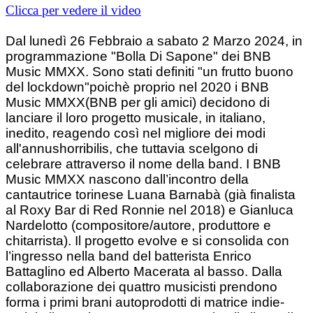
Clicca per vedere il video
Dal lunedì 26 Febbraio a sabato 2 Marzo 2024, in
programmazione "Bolla Di Sapone" dei BNB
Music MMXX. Sono stati definiti "un frutto buono
del lockdown"poichè proprio nel 2020 i BNB
Music MMXX(BNB per gli amici) decidono di
lanciare il loro progetto musicale, in italiano,
inedito, reagendo così nel migliore dei modi
all'annushorribilis, che tuttavia scelgono di
celebrare attraverso il nome della band.
I BNB
Music MMXX nascono dall’incontro della
cantautrice torinese Luana Barnabà (già finalista
al Roxy Bar di Red Ronnie nel 2018) e Gianluca
Nardelotto (compositore/autore, produttore e
chitarrista). Il progetto evolve e si consolida con
l’ingresso nella band del batterista Enrico
Battaglino ed Alberto Macerata al basso. Dalla
collaborazione dei quattro musicisti prendono
forma i primi brani autoprodotti di matrice indie-