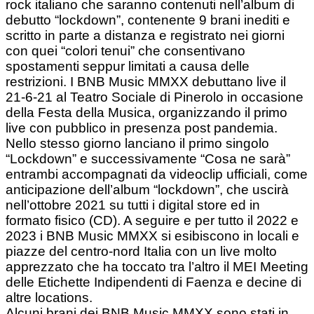
rock italiano che saranno contenuti nell’album di
debutto “lockdown”, contenente 9 brani inediti e
scritto in parte a distanza e registrato nei giorni
con quei “colori tenui” che consentivano
spostamenti seppur limitati a causa delle
restrizioni.
I BNB Music MMXX debuttano live il
21-6-21 al Teatro Sociale di Pinerolo in occasione
della Festa della Musica, organizzando il primo
live con pubblico in presenza post pandemia.
Nello stesso giorno lanciano il primo singolo
“Lockdown” e successivamente “Cosa ne sarà”
entrambi accompagnati da videoclip ufficiali, come
anticipazione dell’album “lockdown”, che uscirà
nell’ottobre 2021 su tutti i digital store ed in
formato fisico (CD). A seguire e per tutto il 2022 e
2023 i BNB Music MMXX si esibiscono in locali e
piazze del centro-nord Italia con un live molto
apprezzato che ha toccato tra l’altro il MEI Meeting
delle Etichette Indipendenti di Faenza e decine di
altre locations.
Alcuni brani dei BNB Music MMXX sono stati in