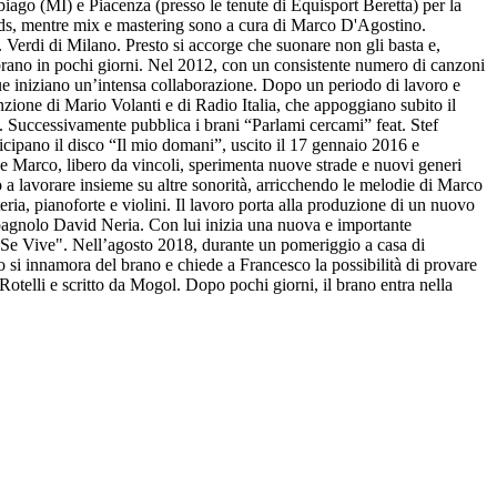
ago (MI) e Piacenza (presso le tenute di Equisport Beretta) per la
rds, mentre mix e mastering sono a cura di Marco D'Agostino.
 Verdi di Milano. Presto si accorge che suonare non gli basta e,
 brano in pochi giorni. Nel 2012, con un consistente numero di canzoni
i due iniziano un’intensa collaborazione. Dopo un periodo di lavoro e
nzione di Mario Volanti e di Radio Italia, che appoggiano subito il
ne. Successivamente pubblica i brani “Parlami cercami” feat. Stef
icipano il disco “Il mio domani”, uscito il 17 gennaio 2016 e
e Marco, libero da vincoli, sperimenta nuove strade e nuovi generi
no a lavorare insieme su altre sonorità, arricchendo le melodie di Marco
ria, pianoforte e violini. Il lavoro porta alla produzione di un nuovo
pagnolo David Neria. Con lui inizia una nuova e importante
o Se Vive". Nell’agosto 2018, durante un pomeriggio a casa di
o si innamora del brano e chiede a Francesco la possibilità di provare
telli e scritto da Mogol. Dopo pochi giorni, il brano entra nella