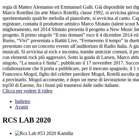
regia di Matteo Alemanno ed Emmanuel Galli. Già disponibile nei dig
Marco Rotellini (in arte Marco Rotelli), classe 1992, si avvicina giov
sperimentando qualche melodia al pianoforte, si avvicina al canto. Cap
registrare, contatta il produttore artistico Marco Sfratato (talent scou
miglioramento, nel 2014 Sfratato presenta il progetto a New Music Inter
progetto. Il primo singolo “Il mio domani” esce il 4 dicembre 2014 ed e
Burns, “Vivi” presentata a Battiti Live, “Fermeremo il tempo” in duett
presentato con un concerto evento all’auditorium di Radio Italia. A g
musicali. Si avvicina al rock e incontra, tramite amicizie comuni, il p
con elementi rock più aggressivi. Sotto la guida di Larsen, Marco abban
singolo, “La musica è finita”, pubblicato il 17 novembre 2017. Succe
collaborazione che li porta a pubblicare, per il mercato spagnolo, il
Francesco Mogol, figlio del celebre paroliere Mogol, Rotelli ascolta q
a provinarlo. Mogol acconsente, e dopo un mese di lavorazione in stud
top50 di Earone, fra i brani più trasmessi dalle radio italiane.
Clicca per vedere il video
Indietro
Avanti
RCS LAB 2020