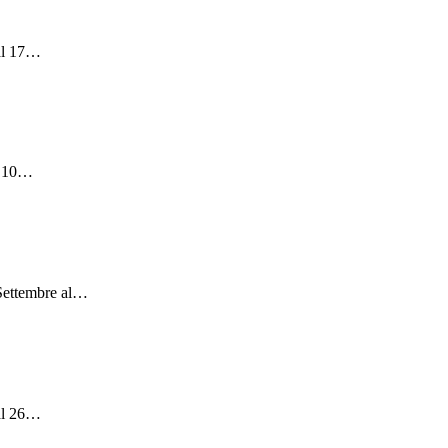
l 17
…
 10
…
Settembre al
…
l 26
…