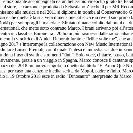
emozionante accompagnata da un bellissimo videoclip girato tra Parabi
ital store, la canzone è prodotta da Sebastiano Zucchelli per MR Reco
anissimo alla musica e nel 2011 si diploma in tromba al Conservatorio G.
isce che quella è la sua vera dimensione artistica e scrive il suo primo
t Modà) per sottoporgli il materiale. Sfratato rimane colpito dai brani e 
national, che mette sotto contratto Marco. I brani arrivano poi all’atte
ntra in classifica Earone tra i 20 brani più trasmessi dalle radio italia
o con la vincitrice di Amici, Deborah Iurato e “Mille volte me”, che ant
iugno 2017 s’interrompe la collaborazione con New Music International 
roduttore Larsen Premoli, con il quale l’intesa è immediata. I due inizia
dona l’uso di synth e strumenti “finti”. Solo voce, chitarre, basso, batte
ssivamente, grazie a un viaggio in Spagna, Marco conosce il cantante s
 1 marzo del 2018 un nuovo singolo in duetto dal titolo "El Amor Que N
uasi per caso una canzone inedita scritta da Mogol, padre e figlio. Marc
io il 19 Ottobre 2018 esce in radio “Dinosauro” interpretato da Marco Ro