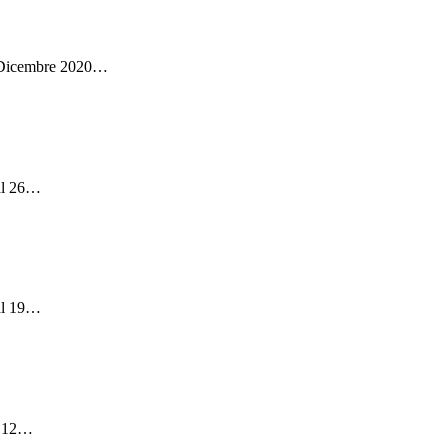
8 Dicembre 2020
…
l 26
…
l 19
…
 12
…