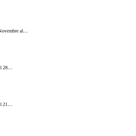
 Novembre al
…
l 28
…
l 21
…