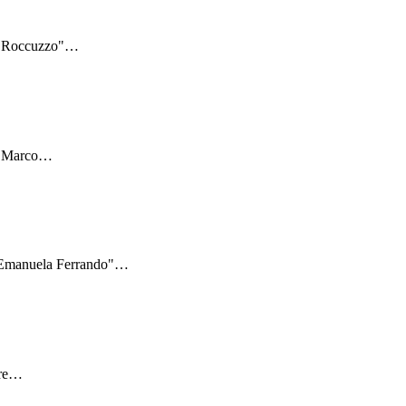
: "Roccuzzo"
…
 "Marco
…
 "Emanuela Ferrando"
…
re
…