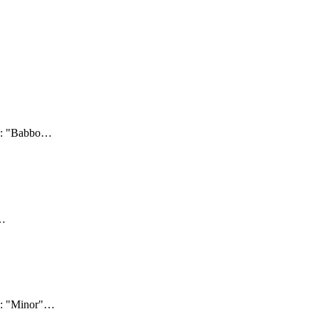
5: "Babbo
…
…
5: "Minor"
…