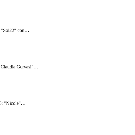
: "Sol22" con
…
 "Claudia Gervasi"
…
5: "Nicole"
…