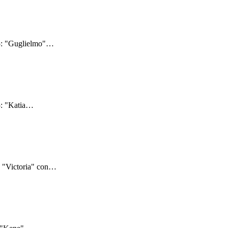
25: "Guglielmo"
…
: "Katia
…
: "Victoria" con
…