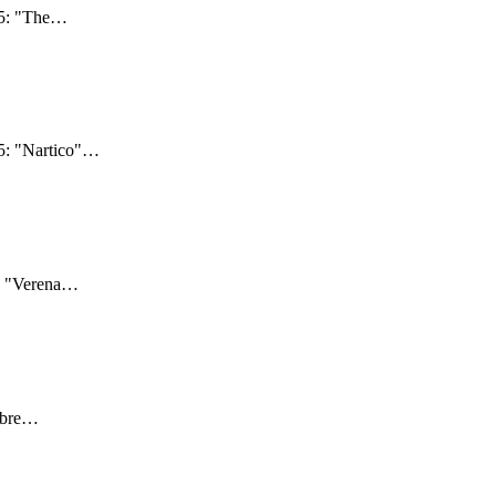
5: "The
…
5: "Nartico"
…
: "Verena
…
bre
…