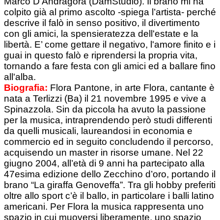
Marco D'Andragora (DamStudio). Il brano mi ha
colpito già al primo ascolto -spiega l’artista- perché
descrive il falò in senso positivo, il divertimento
con gli amici, la spensieratezza dell'estate e la
libertà. E’ come gettare il negativo, l'amore finito e i
guai in questo falò e riprendersi la propria vita,
tornando a fare festa con gli amici ed a ballare fino
all'alba.
Biografia:
Flora Pantone, in arte Flora, cantante è
nata a Terlizzi (Ba) il 21 novembre 1995 e vive a
Spinazzola. Sin da piccola ha avuto la passione
per la musica, intraprendendo però studi differenti
da quelli musicali, laureandosi in economia e
commercio ed in seguito concludendo il percorso,
acquisendo un master in risorse umane. Nel 22
giugno 2004, all’età di 9 anni ha partecipato alla
47esima edizione dello Zecchino d’oro, portando il
brano “La giraffa Genoveffa”. Tra gli hobby preferiti
oltre allo sport c’è il ballo, in particolare i balli latino
americani. Per Flora la musica rappresenta uno
spazio in cui muoversi liberamente, uno spazio