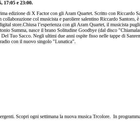
, 17:05 e 23:00.
rima edizione di X Factor con gli Aram Quartet. Scritto con Riccardo Sa
n collaborazione col musicista e paroliere salentino Riccardo Santoro, è 
i digital store.Chiusa l’esperienza con gli Aram Quartet, il musicista pugl
ntonio Summa, nasce il brano Solitudine Goodbye (dal disco "Chiamalam
ina Del Tuo Sacco. Negli ultimi due anni ospite fisso nelle tappe di Sanre
radio con il nuovo singolo "Lunatica".
mergenti. Scopri ogni settimana la nuova musica Trcolore. In programm