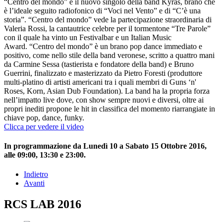
“Centro del mondo” è il nuovo singolo della band Kyras, brano che
è l’ideale seguito radiofonico di “Voci nel Vento” e di “C’è una
storia”. “Centro del mondo” vede la partecipazione straordinaria di
Valeria Rossi, la cantautrice celebre per il tormentone “Tre Parole”
con il quale ha vinto un Festivalbar e un Italian Music
Award. “Centro del mondo” è un brano pop dance immediato e
positivo, come nello stile della band veronese, scritto a quattro mani
da Carmine Sessa (tastierista e fondatore della band) e Bruno
Guerrini, finalizzato e masterizzato da Pietro Foresti (produttore
multi-platino di artisti americani tra i quali membri di Guns ‘n'
Roses, Korn, Asian Dub Foundation). La band ha la propria forza
nell’impatto live dove, con show sempre nuovi e diversi, oltre ai
propri inediti propone le hit in classifica del momento riarrangiate in
chiave pop, dance, funky.
Clicca per vedere il video
In programmazione da Lunedì 10 a Sabato 15 Ottobre 2016,
alle 09:00, 13:30 e 23:00.
Indietro
Avanti
RCS LAB 2016