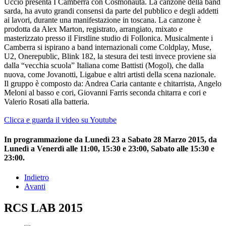
Uccio presenta I Camberra con Cosmonauta. La canzone della band
sarda, ha avuto grandi consensi da parte del pubblico e degli addetti
ai lavori, durante una manifestazione in toscana. La canzone è
prodotta da Alex Marton, registrato, arrangiato, mixato e
masterizzato presso il Firstline studio di Follonica. Musicalmente i
Camberra si ispirano a band internazionali come Coldplay, Muse,
U2, Onerepublic, Blink 182, la stesura dei testi invece proviene sia
dalla “vecchia scuola” Italiana come Battisti (Mogol), che dalla
nuova, come Jovanotti, Ligabue e altri artisti della scena nazionale.
Il gruppo è composto da: Andrea Caria cantante e chitarrista, Angelo
Meloni al basso e cori, Giovanni Farris seconda chitarra e cori e
Valerio Rosati alla batteria.
Clicca e guarda il video su Youtube
In programmazione da Lunedì 23 a Sabato 28 Marzo 2015, da
Lunedì a Venerdì alle 11:00, 15:30 e 23:00, Sabato alle 15:30 e
23:00.
Indietro
Avanti
RCS LAB 2015