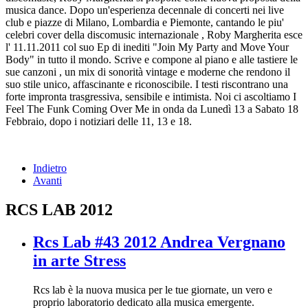
musica dance.
Dopo un'esperienza decennale di concerti nei live
club e piazze di Milano, Lombardia e Piemonte, cantando le piu'
celebri cover della discomusic internazionale , Roby Margherita esce
l' 11.11.2011 col suo Ep di inediti "Join My Party and Move Your
Body" in tutto il mondo.
Scrive e compone al piano e alle tastiere le
sue canzoni , un mix di sonorità vintage e moderne che rendono il
suo stile unico, affascinante e riconoscibile.
I testi riscontrano una
forte impronta trasgressiva, sensibile e intimista.
Noi ci ascoltiamo I
Feel The Funk Coming Over Me in onda da Lunedì 13 a Sabato 18
Febbraio, dopo i notiziari delle 11, 13 e 18.
Indietro
Avanti
RCS LAB 2012
Rcs Lab #43 2012 Andrea Vergnano
in arte Stress
Rcs lab è la nuova musica per le tue giornate, un vero e
proprio laboratorio dedicato alla musica emergente.